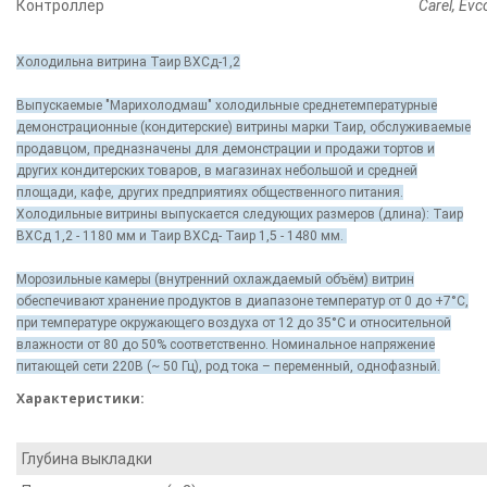
Контроллер
Carel, Evc
Холодильна витрина Таир ВХСд-1,2
Выпускаемые "Марихолодмаш" холодильные среднетемпературные
демонстрационные (кондитерские) витрины марки Таир, обслуживаемые
продавцом, предназначены для демонстрации и продажи тортов и
других кондитерских товаров, в магазинах небольшой и средней
площади, кафе, других предприятиях общественного питания.
Холодильные витрины выпускается следующих размеров (длина): Таир
ВХСд 1,2 - 1180 мм и Таир ВХСд- Таир 1,5 - 1480 мм.
Морозильные камеры (внутренний охлаждаемый объём) витрин
обеспечивают хранение продуктов в диапазоне температур от 0 до +7°С,
при температуре окружающего воздуха от 12 до 35°С и относительной
влажности от 80 до 50% соответственно. Номинальное напряжение
питающей сети 220В (~ 50 Гц), род тока – переменный, однофазный.
Характеристики:
Глубина выкладки