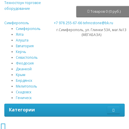
Техностоун
торговое
оборудование
Товаров 0 (0 руб.)
Симферополь
+7 978 255-67-66
tehnostone@bk.ru
Симферополь
г.Симферополь, ул. Глинки 53А, маг.№13
Ялта
(МЕГАБАЗА)
Алушта
Евпатория
Керчь
Севастополь
Феодосия
Джанкой
Крым
Бердянск
Мелитополь
Скадовск
Геническ
Категории