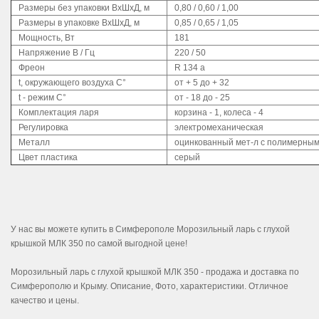
Размеры без упаковки ВхШхД, м
0,80 / 0,60 / 1,00
Размеры в упаковке ВхШхД, м
0,85 / 0,65 / 1,05
Мощность, Вт
181
Напряжение В / Гц
220 / 50
Фреон
R 134 a
t, окружающего воздуха С°
от + 5 до + 32
t - режим С°
от - 18 до - 25
Комплектация ларя
корзина - 1, колеса - 4
Регулировка
электромеханическая
Металл
оцинкованный мет-л с полимерным
Цвет пластика
серый
У нас вы можете купить в Симферополе Морозильный ларь с глухой
крышкой МЛК 350 по самой выгодной цене!
Морозильный ларь с глухой крышкой МЛК 350 - продажа и доставка по
Симферополю и Крыму. Описание, Фото, характеристики. Отличное
качество и цены.