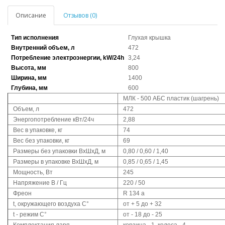
Описание
Отзывов (0)
Тип исполнения
Глухая крышка
Внутренний объем, л
472
Потребление электроэнергии, kW/24h
3,24
Высота, мм
800
Ширина, мм
1400
Глубина, мм
600
МЛК - 500 АБС пластик (шагрень)
Объем, л
472
Энергопотребление кВт/24ч
2,88
Вес в упаковке, кг
74
Вес без упаковки, кг
69
Размеры без упаковки ВхШхД, м
0,80 / 0,60 / 1,40
Размеры в упаковке ВхШхД, м
0,85 / 0,65 / 1,45
Мощность, Вт
245
Напряжение В / Гц
220 / 50
Фреон
R 134 a
t, окружающего воздуха С°
от + 5 до + 32
t - режим С°
от - 18 до - 25