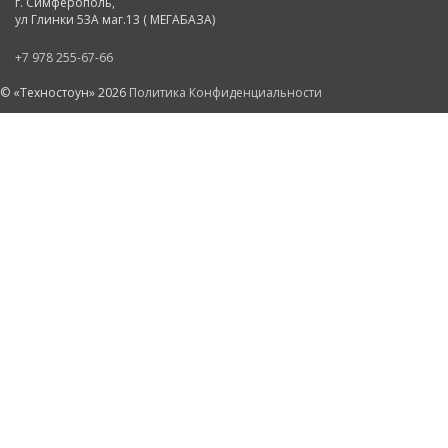
г. Симферополь,
ул Глинки 53А маг.13 ( МЕГАБАЗА)
+7 978 255-67-66
© «Техностоун» 2026
Политика Конфиденциальности