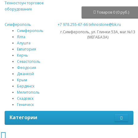
Техностоун
торговое
оборудование
Товаров 0 (0 руб.)
Симферополь
+7 978 255-67-66
tehnostone@bk.ru
Симферополь
г.Симферополь, ул. Глинки 53А, маг.№13
Ялта
(МЕГАБАЗА)
Алушта
Евпатория
Керчь
Севастополь
Феодосия
Джанкой
Крым
Бердянск
Мелитополь
Скадовск
Геническ
Категории