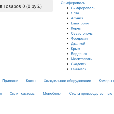
Симферополь
Товаров 0 (0 руб.)
Симферополь
Ялта
Алушта
Евпатория
Керчь
Севастополь
Феодосия
Джанкой
Крым
Бердянск
Мелитополь
Скадовск
Геническ
Прилавки
Кассы
Холодильное оборудование
Камеры 
е
Сплит-системы
Моноблоки
Столы производственные