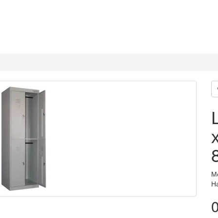
М
Н
0