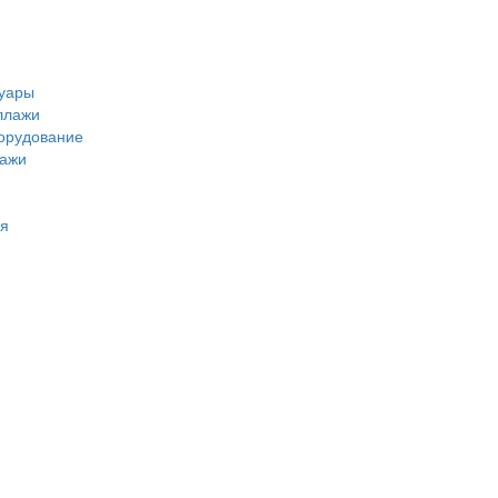
суары
ллажи
орудование
лажи
я