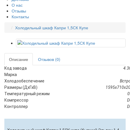
О нас
Отзывы
Контакты
Холодильный шкаф Капри 1,5СК Купе
Описание
Отзывов (0)
Код завода
4.3
Марка
Холодообеспечение
Встр
Размеры (ДхГхВ)
1595х710х2
Температурный режим
0
Компрессор
D
Контроллер
D