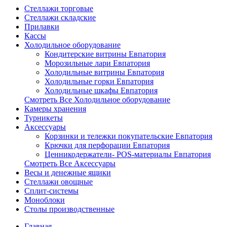
Стеллажи торговые
Стеллажи складские
Прилавки
Кассы
Холодильное оборудование
Кондитерские витрины Евпатория
Морозильные лари Евпатория
Холодильные витрины Евпатория
Холодильные горки Евпатория
Холодильные шкафы Евпатория
Смотреть Все Холодильное оборудование
Камеры хранения
Турникеты
Аксессуары
Корзинки и тележки покупательские Евпатория
Крючки для перфорации Евпатория
Ценникодержатели- POS-материалы Евпатория
Смотреть Все Аксессуары
Весы и денежные ящики
Стеллажи овощные
Сплит-системы
Моноблоки
Столы производственные
Главная