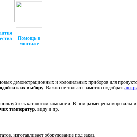
антия
Помощь в
ества
монтаже
 новых демонстрационных и холодильных приборов для продукт
одойти к их выбору
. Важно не только грамотно подобрать
витр
спользуйтесь каталогом компании. В нем размещены морозильни
очих температур
, виду и пр.
атов, изготавливает оборудование под заказ.