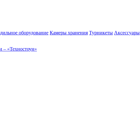
дильное оборудование
Камеры хранения
Турникеты
Аксессуары
и – «Техностоун»