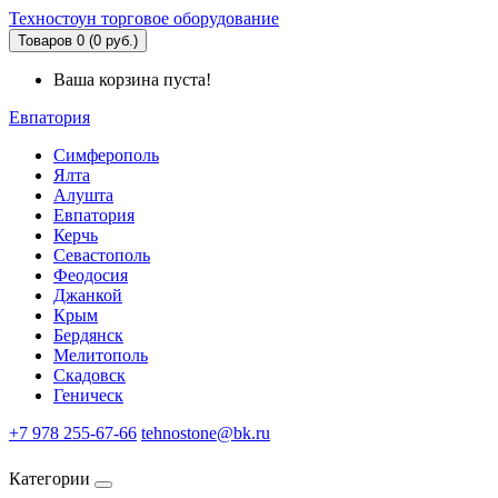
Техностоун
торговое оборудование
Товаров 0 (0 руб.)
Ваша корзина пуста!
Евпатория
Симферополь
Ялта
Алушта
Евпатория
Керчь
Севастополь
Феодосия
Джанкой
Крым
Бердянск
Мелитополь
Скадовск
Геническ
+7 978 255-67-66
tehnostone@bk.ru
Категории